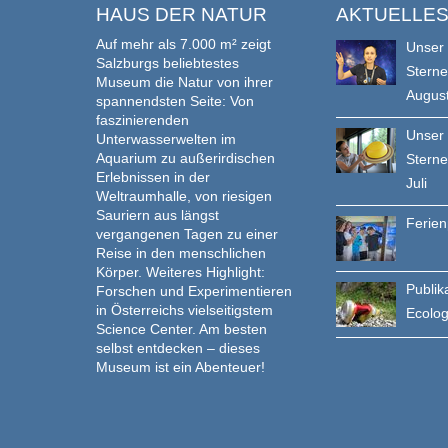
HAUS DER NATUR
AKTUELLE
Auf mehr als 7.000 m² zeigt
Unser
Salzburgs beliebtestes
Stern
Museum die Natur von ihrer
Augus
spannendsten Seite: Von
faszinierenden
Unser
Unterwasserwelten im
Aquarium zu außerirdischen
Stern
Erlebnissen in der
Juli
Weltraumhalle, von riesigen
Sauriern aus längst
Ferie
vergangenen Tagen zu einer
Reise in den menschlichen
Körper. Weiteres Highlight:
Publik
Forschen und Experimentieren
in Österreichs vielseitigstem
Ecolo
Science Center. Am besten
selbst entdecken – dieses
Museum ist ein Abenteuer!