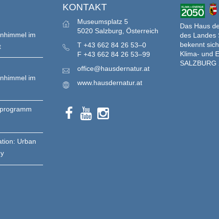
S
KONTAKT
Museumsplatz 5
Das Haus der
5020 Salzburg, Österreich
enhimmel im
des Landes 
bekennt sich
T
+43 662 84 26 53–0
t
Klima- und E
F
+43 662 84 26 53–99
SALZBURG 
office@hausdernatur.at
enhimmel im
www.hausdernatur.at
nprogramm
ation: Urban
gy