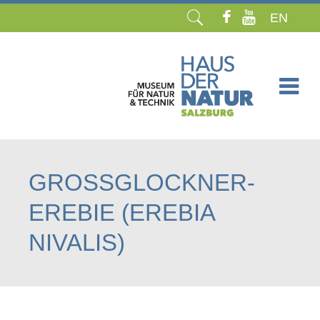
EN
Navigation
überspringen
GROSSGLOCKNER-E
REBIE (EREBIA N
IVALIS)