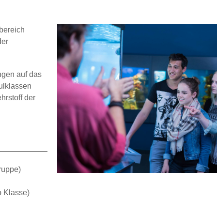
bereich
der
ngen auf das
ulklassen
rstoff der
ruppe)
o Klasse)