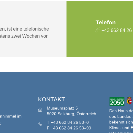
Telefon
, ist eine telefonische
+43 662 84 26
tens zwei Wochen vor
S
KONTAKT
Museumsplatz 5
Das Haus der
5020 Salzburg, Österreich
enhimmel im
des Landes 
bekennt sich
T
+43 662 84 26 53–0
t
Klima- und E
F
+43 662 84 26 53–99