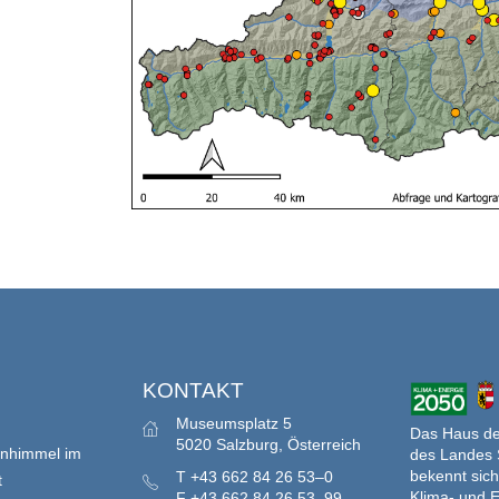
S
KONTAKT
Museumsplatz 5
Das Haus der
5020 Salzburg, Österreich
enhimmel im
des Landes 
bekennt sich
T
+43 662 84 26 53–0
t
Klima- und E
F
+43 662 84 26 53–99