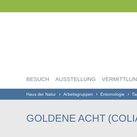
Navigation
überspringen
BESUCH
AUSSTELLUNG
VERMITTLU
Haus der Natur
Arbeitsgruppen
Entomologie
Ta
GOLDENE ACHT (COLI