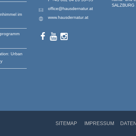
SALZBURG 
office@hausdernatur.at
enhimmel im
www.hausdernatur.at
nprogramm
ation: Urban
gy
SITEMAP
IMPRESSUM
DATE