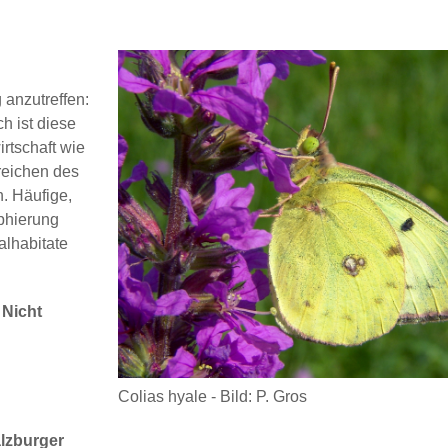
 anzutreffen:
h ist diese
irtschaft wie
reichen des
. Häufige,
ophierung
alhabitate
 Nicht
Colias hyale - Bild: P. Gros
alzburger