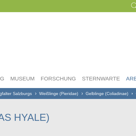
NG
MUSEUM
FORSCHUNG
STERNWARTE
AR
gfalter Salzburgs
Weißlinge (Pieridae)
Gelblinge (Coliadinae)
AS HYALE)