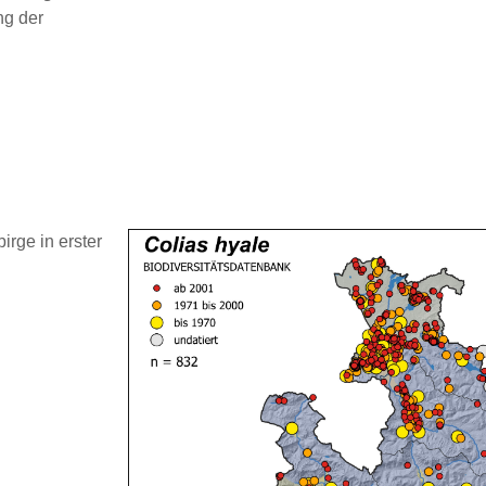
ng der
rge in erster