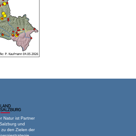
 Natur ist Partner
Salzburg und
 zu den Zielen der
nergiestrategie