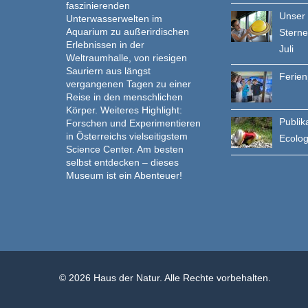
faszinierenden
Unser
Unterwasserwelten im
Aquarium zu außerirdischen
Stern
Erlebnissen in der
Juli
Weltraumhalle, von riesigen
Sauriern aus längst
Ferie
vergangenen Tagen zu einer
Reise in den menschlichen
Körper. Weiteres Highlight:
Publik
Forschen und Experimentieren
in Österreichs vielseitigstem
Ecolo
Science Center. Am besten
selbst entdecken – dieses
Museum ist ein Abenteuer!
© 2026 Haus der Natur. Alle Rechte vorbehalten.