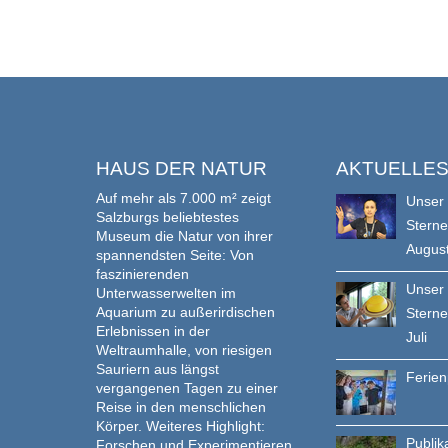
HAUS DER NATUR
AKTUELLE
Auf mehr als 7.000 m² zeigt
Unser
Salzburgs beliebtestes
Stern
Museum die Natur von ihrer
Augus
spannendsten Seite: Von
faszinierenden
Unser
Unterwasserwelten im
Aquarium zu außerirdischen
Stern
Erlebnissen in der
Juli
Weltraumhalle, von riesigen
Sauriern aus längst
Ferie
vergangenen Tagen zu einer
Reise in den menschlichen
Körper. Weiteres Highlight:
Publik
Forschen und Experimentieren