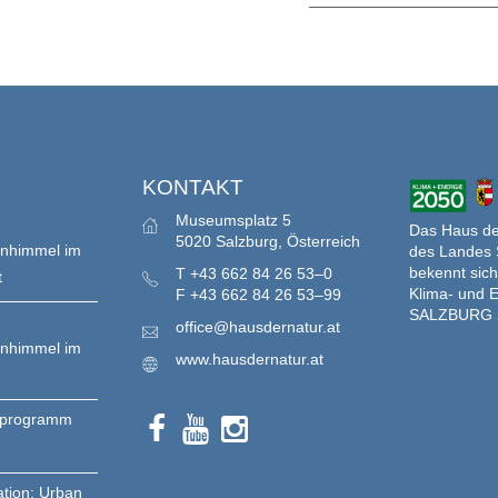
im
Tal
der
Gei
S
KONTAKT
Museumsplatz 5
Das Haus der
5020 Salzburg, Österreich
enhimmel im
des Landes 
bekennt sich
T
+43 662 84 26 53–0
t
Klima- und E
F
+43 662 84 26 53–99
SALZBURG 
office@hausdernatur.at
enhimmel im
www.hausdernatur.at
nprogramm
ation: Urban