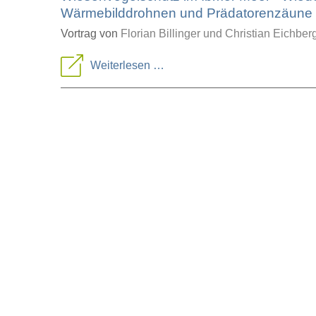
Wärmebilddrohnen und Prädatorenzäune
Vortrag von
Florian Billinger
und Christian Eichber
Wiesenvogelschutz
Weiterlesen …
im
Ibmer
Moor
-
Wiedervernässungen,
Wärmebilddrohnen
und
Prädatorenzäune