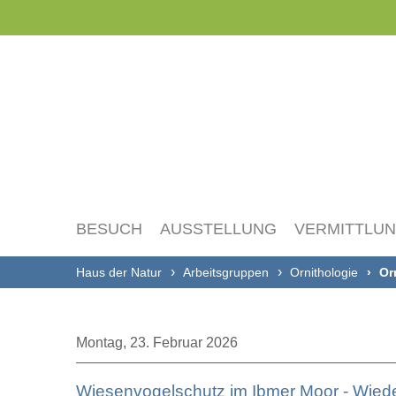
Navigation
überspringen
BESUCH
AUSSTELLUNG
VERMITTLU
Haus der Natur
Arbeitsgruppen
Ornithologie
Or
Montag,
23. Februar 2026
Wiesenvogelschutz im Ibmer Moor - Wied