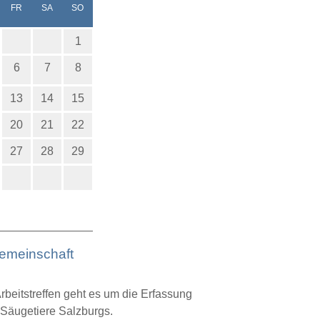
NERSTAG
EITAG
MSTAG
NNTAG
FR
SA
SO
1
6
7
8
13
14
15
20
21
22
27
28
29
gemeinschaft
beitstreffen geht es um die Erfassung
Säugetiere Salzburgs.