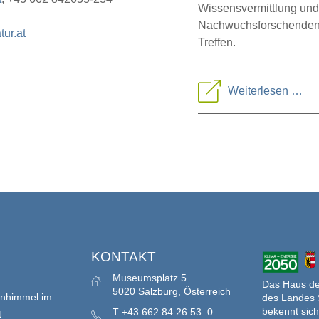
Wissensvermittlung und
Nachwuchsforschenden s
ur.at
Treffen.
Tre
Weiterlesen …
der
Arb
Säu
S
KONTAKT
Museumsplatz 5
Das Haus der
5020 Salzburg, Österreich
enhimmel im
des Landes 
bekennt sich
T
+43 662 84 26 53–0
t