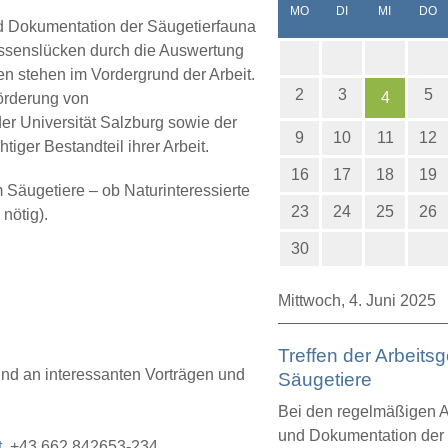
NTAG
ENSTAG
TTWOCH
N
MO
DI
MI
DO
nd Dokumentation der Säugetierfauna
issenslücken durch die Auswertung
en stehen im Vordergrund der Arbeit.
2
3
5
4
Förderung von
r Universität Salzburg sowie der
9
10
11
12
ger Bestandteil ihrer Arbeit.
16
17
18
19
m Säugetiere – ob Naturinteressierte
23
24
25
26
nötig).
30
Mittwoch,
4. Juni 2025
Treffen der Arbeits
und an interessanten Vorträgen und
Säugetiere
Bei den regelmäßigen Ar
und Dokumentation der 
t
, +43 662 842653-234