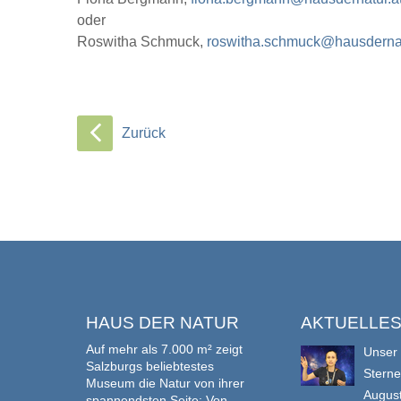
oder
Roswitha Schmuck,
roswitha.schmuck@hausdernat
Zurück
HAUS DER NATUR
AKTUELLE
Auf mehr als 7.000 m² zeigt
Unser
Salzburgs beliebtestes
Stern
Museum die Natur von ihrer
Augus
spannendsten Seite: Von