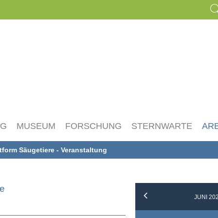
NG
MUSEUM
FORSCHUNG
STERNWARTE
AR
ttform Säugetiere - Veranstaltung
re
JUNI 20