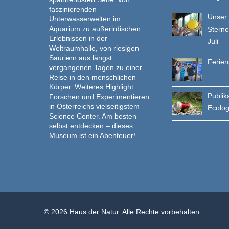
faszinierenden
Unser
Unterwasserwelten im
Aquarium zu außerirdischen
Stern
Erlebnissen in der
Juli
Weltraumhalle, von riesigen
Sauriern aus längst
Ferie
vergangenen Tagen zu einer
Reise in den menschlichen
Körper. Weiteres Highlight:
Publik
Forschen und Experimentieren
in Österreichs vielseitigstem
Ecolo
Science Center. Am besten
selbst entdecken – dieses
Museum ist ein Abenteuer!
© 2026 Haus der Natur. Alle Rechte vorbehalten.