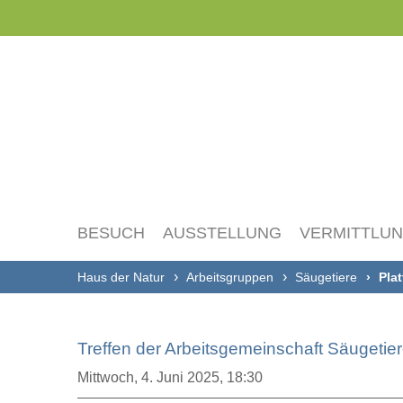
Navigation
überspringen
BESUCH
AUSSTELLUNG
VERMITTLU
Haus der Natur
Arbeitsgruppen
Säugetiere
Pla
Treffen der Arbeitsgemeinschaft Säugetie
Mittwoch,
4. Juni 2025, 18:30