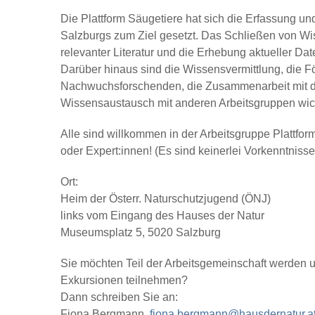
Die Plattform Säugetiere hat sich die Erfassung u
Salzburgs zum Ziel gesetzt. Das Schließen von W
relevanter Literatur und die Erhebung aktueller Dat
Darüber hinaus sind die Wissensvermittlung, die 
Nachwuchsforschenden, die Zusammenarbeit mit de
Wissensaustausch mit anderen Arbeitsgruppen wichti
Alle sind willkommen in der Arbeitsgruppe Plattfor
oder Expert:innen! (Es sind keinerlei Vorkenntnisse 
Ort:
Heim der Österr. Naturschutzjugend (ÖNJ)
links vom Eingang des Hauses der Natur
Museumsplatz 5, 5020 Salzburg
Sie möchten Teil der Arbeitsgemeinschaft werden 
Exkursionen teilnehmen?
Dann schreiben Sie an:
Fiona Bergmann,
fiona.bergmann@hausdernatur.a