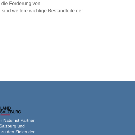
 die Förderung von
ind weitere wichtige Bestandteile der
ffen
eitsgemeinschaft
getiere
 Natur ist Partner
Salzburg und
 zu den Zielen der