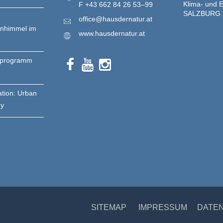
Klima- und E
F
+43 662 84 26 53–99
SALZBURG 
office@hausdernatur.at
enhimmel im
www.hausdernatur.at
nprogramm
ation: Urban
gy
SITEMAP
IMPRESSUM
DATE