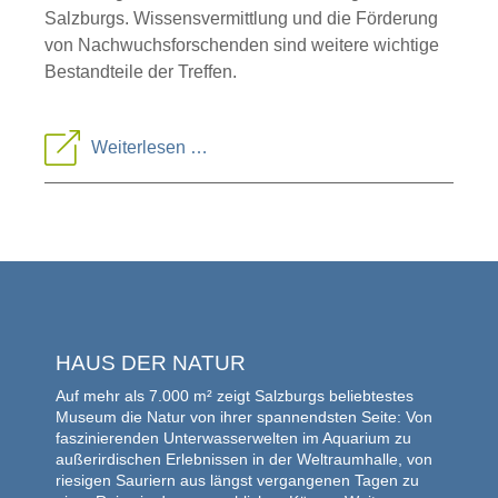
Salzburgs. Wissensvermittlung und die Förderung
von Nachwuchsforschenden sind weitere wichtige
Bestandteile der Treffen.
Treffen
Weiterlesen …
der
Arbeitsgemeinschaft
Säugetiere
HAUS DER NATUR
Auf mehr als 7.000 m² zeigt Salzburgs beliebtestes
Museum die Natur von ihrer spannendsten Seite: Von
faszinierenden Unterwasserwelten im Aquarium zu
außerirdischen Erlebnissen in der Weltraumhalle, von
riesigen Sauriern aus längst vergangenen Tagen zu